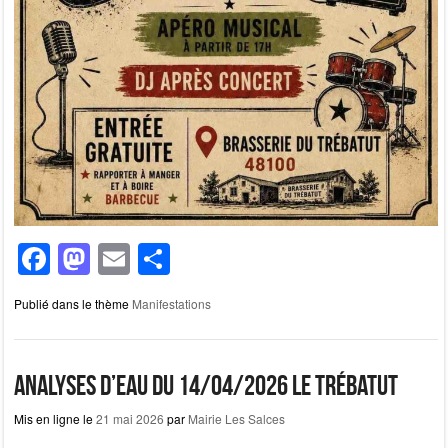
F
M
E
P
a
a
m
ar
Publié dans le thème
Manifestations
c
st
ail
ta
e
o
g
b
d
er
Analyses d’eau du 14/04/2026 Le Trébatut
o
o
Mis en ligne le
21 mai 2026
par
Mairie Les Salces