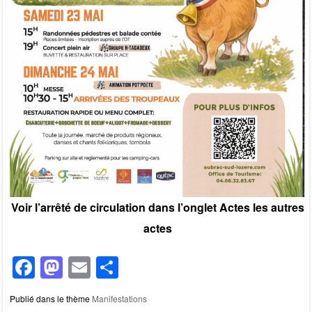
Voir l’arrêté de circulation dans l’onglet Actes les autres
actes
F
M
E
P
a
a
m
ar
Publié dans le thème
Manifestations
c
st
ail
ta