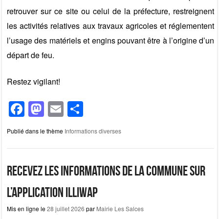
retrouver sur ce site ou celui de la préfecture, restreignent
les activités relatives aux travaux agricoles et réglementent
l’usage des matériels et engins pouvant être à l’origine d’un
départ de feu.
Restez vigilant!
F
M
E
P
a
a
m
ar
Publié dans le thème
Informations diverses
c
st
ail
ta
e
o
g
b
d
er
Recevez les informations de la commune sur
o
o
l’application illiwap
o
n
Mis en ligne le
28 juillet 2026
par
Mairie Les Salces
k