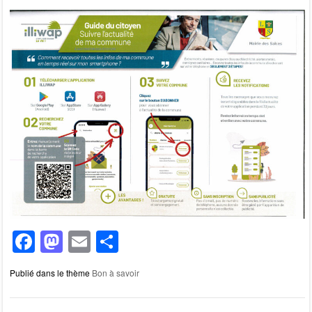
F
M
E
P
a
a
m
ar
Publié dans le thème
Bon à savoir
c
st
ail
ta
e
o
g