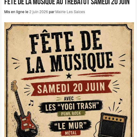
b
d
er
Fête de la musique au Trébatut samedi 20 juin
o
o
Mis en ligne le
2 juin 2026
par
Mairie Les Salces
o
n
k