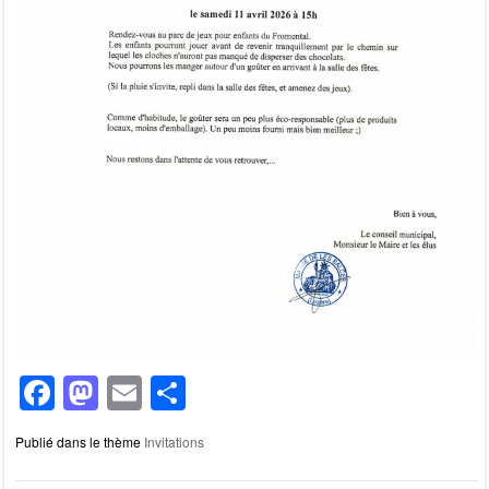
F
M
E
P
a
a
m
ar
Publié dans le thème
Invitations
c
st
ail
ta