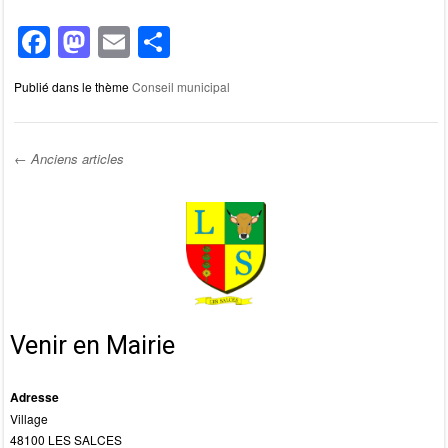
F
M
E
P
a
a
m
ar
Publié dans le thème
Conseil municipal
c
st
ail
ta
e
o
g
b
d
er
←
Anciens articles
o
o
Post navigation
o
n
k
Venir en Mairie
Adresse
Village
48100 LES SALCES