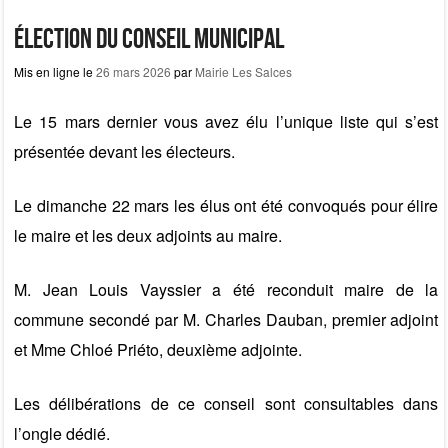
e
o
g
b
d
er
Élection du Conseil Municipal
o
o
Mis en ligne le
26 mars 2026
par
Mairie Les Salces
o
n
Le 15 mars dernier vous avez élu l’unique liste qui s’est
k
présentée devant les électeurs.
Le dimanche 22 mars les élus ont été convoqués pour élire
le maire et les deux adjoints au maire.
M. Jean Louis Vayssier a été reconduit maire de la
commune secondé par M. Charles Dauban, premier adjoint
et Mme Chloé Priéto, deuxième adjointe.
Les délibérations de ce conseil sont consultables dans
l’ongle dédié.