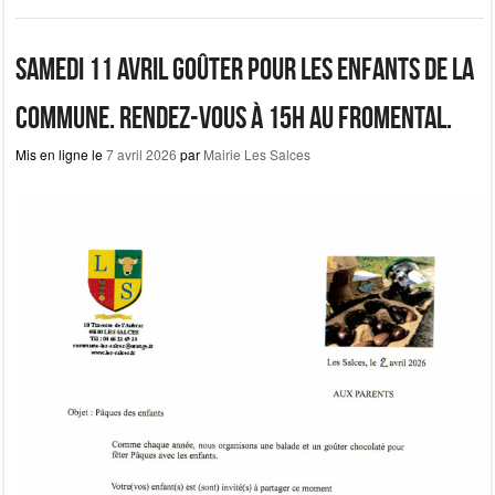
e
o
g
b
d
er
Samedi 11 avril goûter pour les enfants de la
o
o
commune. Rendez-vous à 15h au Fromental.
o
n
Mis en ligne le
7 avril 2026
par
Mairie Les Salces
k