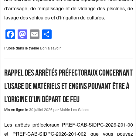
d’arrosage, de remplissage et de vidange des piscines, de
lavage des véhicules et d’irrigation de cultures.
F
M
E
P
a
a
m
ar
Publié dans le thème
Bon à savoir
c
st
ail
ta
e
o
g
b
d
er
Rappel des arrêtés préfectoraux concernant
o
o
l’usage de matériels et engins pouvant être à
o
n
l’origine d’un départ de feu
k
Mis en ligne le
30 juillet 2026
par
Mairie Les Salces
Les arrêtés préfectoraux PREF-CAB-SIDPC-2026-201-00
et PREF-CAB-SIDPC-2026-201-002 que vous pouvez