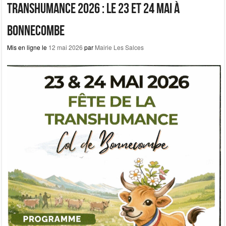
b
d
er
Transhumance 2026 : le 23 et 24 mai à
o
o
Bonnecombe
o
n
Mis en ligne le
12 mai 2026
par
Mairie Les Salces
k