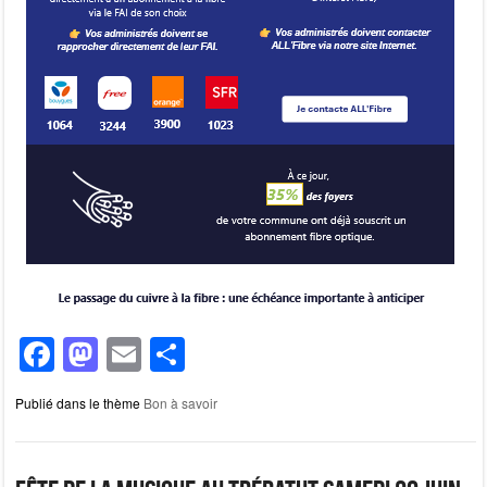
F
M
E
P
a
a
m
ar
Publié dans le thème
Bon à savoir
c
st
ail
ta
e
o
g