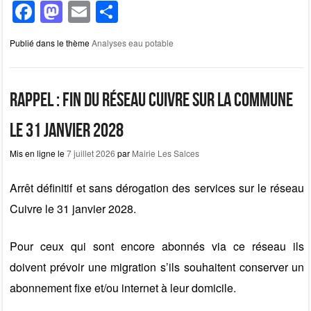
F
M
E
P
a
a
m
ar
Publié dans le thème
Analyses eau potable
c
st
ail
ta
e
o
g
b
d
er
Rappel : fin du réseau cuivre sur la commune
o
o
le 31 janvier 2028
o
n
Mis en ligne le
7 juillet 2026
par
Mairie Les Salces
k
Arrêt définitif et sans dérogation des services sur le réseau
Cuivre le 31 janvier 2028.
Pour ceux qui sont encore abonnés via ce réseau ils
doivent prévoir une migration s’ils souhaitent conserver un
abonnement fixe et/ou internet à leur domicile.