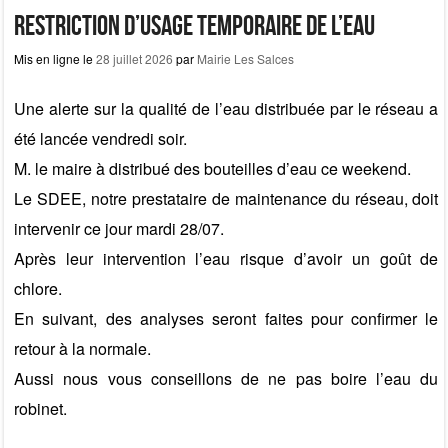
b
d
er
Restriction d’usage temporaire de l’eau
o
o
Mis en ligne le
28 juillet 2026
par
Mairie Les Salces
o
n
Une alerte sur la qualité de l’eau distribuée par le réseau a
k
été lancée vendredi soir.
M. le maire à distribué des bouteilles d’eau ce weekend.
Le SDEE, notre prestataire de maintenance du réseau, doit
intervenir ce jour mardi 28/07.
Après leur intervention l’eau risque d’avoir un goût de
chlore.
En suivant, des analyses seront faites pour confirmer le
retour à la normale.
Aussi nous vous conseillons de ne pas boire l’eau du
robinet.