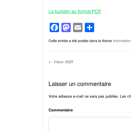
Le bulletin au format PDF
F
M
E
P
a
a
m
ar
Cette entrée a été postée dans le thème
Information
c
st
ail
ta
e
o
g
b
d
er
←
Vœux 2025
o
o
Post navigation
o
n
Laisser un commentaire
k
Votre adresse e-mail ne sera pas publiée.
Les ch
Comm