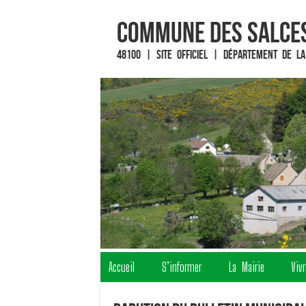
Commune des Salces
48100 | Site officiel | Département de la
Fin du contenu
Accueil
S’informer
La Mairie
Viv
Menu