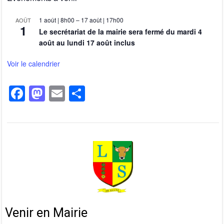
1 août | 8h00
–
17 août | 17h00
AOÛT
1
Le secrétariat de la mairie sera fermé du mardi 4
août au lundi 17 août inclus
Voir le calendrier
F
M
E
P
a
a
m
ar
c
st
ail
ta
e
o
g
b
d
er
o
o
o
n
k
Venir en Mairie