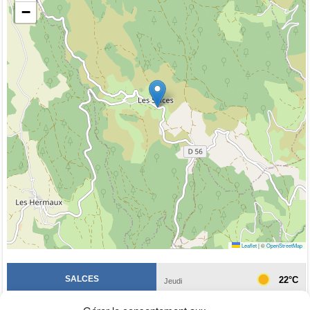
−
Leaflet
|
©
OpenStreetMap