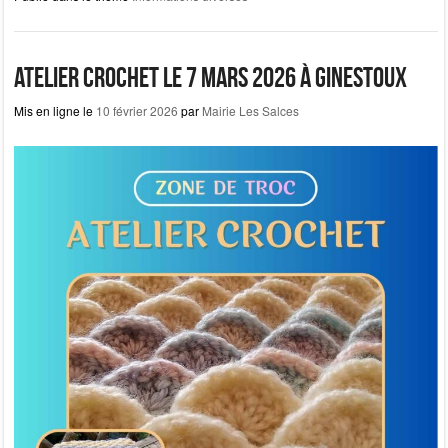
c
st
ail
ta
e
o
g
b
d
er
Atelier crochet le 7 mars 2026 à Ginestoux
o
o
Mis en ligne le
10 février 2026
par
Mairie Les Salces
o
n
k