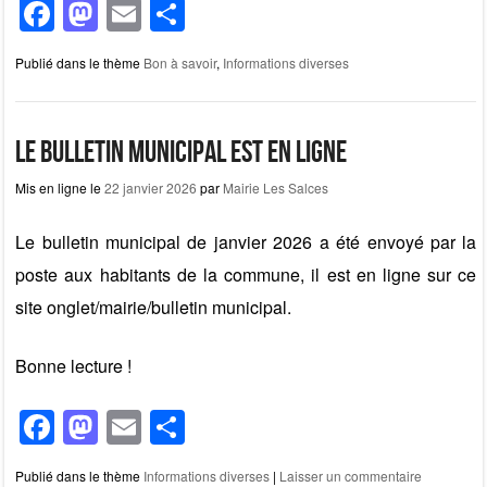
F
M
E
P
a
a
m
ar
Publié dans le thème
Bon à savoir
,
Informations diverses
c
st
ail
ta
e
o
g
b
d
er
Le bulletin municipal est en ligne
o
o
Mis en ligne le
22 janvier 2026
par
Mairie Les Salces
o
n
Le bulletin municipal de janvier 2026 a été envoyé par la
k
poste aux habitants de la commune, il est en ligne sur ce
site onglet/mairie/bulletin municipal.
Bonne lecture !
F
M
E
P
a
a
m
ar
Publié dans le thème
Informations diverses
|
Laisser un commentaire