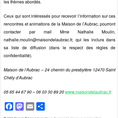
les thèmes abordés.
Ceux qui sont intéressés pour recevoir l’information sur ces
rencontres et animations de la Maison de l’Aubrac, pourront
contacter par mail Mme Nathalie Moulin,
nathalie.moulin@maisondelaubrac.fr, qui les inclura dans
sa liste de diffusion (dans le respect des règles de
confidentialité).
Maison de l’Aubrac – 24 chemin du presbytère 12470 Saint
Chély d’Aubrac
05 65 44 67 90 – 06 03 30 89 20
www.maisondelaubrac.fr
F
M
E
P
a
a
m
ar