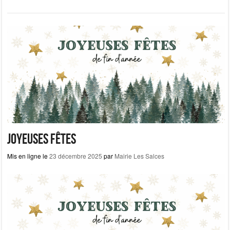
c
st
ail
ta
e
o
g
b
d
er
o
o
o
n
k
JOYEUSES FÊTES
Mis en ligne le
23 décembre 2025
par
Mairie Les Salces