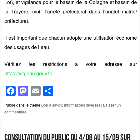
Lot), et vigilance pour le bassin de la Colagne et bassin de
la Truyère. (voir l’arrêté préfectoral dans l’onglet mairie/
préfecture).
Il est important que chacun adopte une utilisation économe
des usages de l’eau.
Vérifiez les restrictions à votre adresse sur
https://vigieau.gouv.fr/
F
M
E
P
a
a
m
ar
Publié dans le thème
Bon à savoir
,
Informations diverses
|
Laisser un
c
st
ail
ta
commentaire
e
o
g
b
d
er
Consultation du public du 4/08 au 15/09 sur