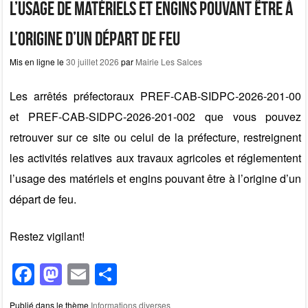
l’usage de matériels et engins pouvant être à
l’origine d’un départ de feu
Mis en ligne le
30 juillet 2026
par
Mairie Les Salces
Les arrêtés préfectoraux PREF-CAB-SIDPC-2026-201-00
et PREF-CAB-SIDPC-2026-201-002 que vous pouvez
retrouver sur ce site ou celui de la préfecture, restreignent
les activités relatives aux travaux agricoles et réglementent
l’usage des matériels et engins pouvant être à l’origine d’un
départ de feu.
Restez vigilant!
F
M
E
P
a
a
m
ar
Publié dans le thème
Informations diverses