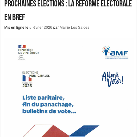
b
d
er
Prochaines élections : la réforme électorale
o
o
en bref
o
n
Mis en ligne le
5 février 2026
par
Mairie Les Salces
k