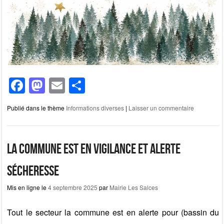
F
M
E
P
a
a
m
ar
Publié dans le thème
Informations diverses
|
Laisser un commentaire
c
st
ail
ta
e
o
g
b
d
er
La commune est en vigilance et alerte
o
o
sécheresse
o
n
Mis en ligne le
4 septembre 2025
par
Mairie Les Salces
k
Tout le secteur la commune est en alerte pour (bassin du