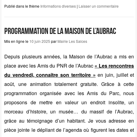
a
a
m
ar
Publié dans le thème
Informations diverses
|
Laisser un commentaire
c
st
ail
ta
e
o
g
b
d
er
Programmation de la Maison de l’Aubrac
o
o
Mis en ligne le
10 juin 2025
par
Mairie Les Salces
o
n
Depuis plusieurs années, la Maison de l’Aubrac a mis en
k
place avec les Amis du PNR de l’Aubrac
« Les rencontres
du vendredi, connaître son territoire »
en juin, juillet et
août, une animation totalement gratuite. Grâce à cette
programmation organisée avec les Amis du Parc, nous
proposons de mettre en valeur un endroit insolite, un
morceau d’histoire, un musée… du massif de l’Aubrac,
grâce au témoignage d’un habitant. Je vous adresse en
pièce jointe le dépliant de l’agenda où figurent les dates et