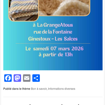
F
M
E
P
a
a
m
ar
Publié dans le thème
Bon à savoir
,
Informations diverses
c
st
ail
ta
e
o
g