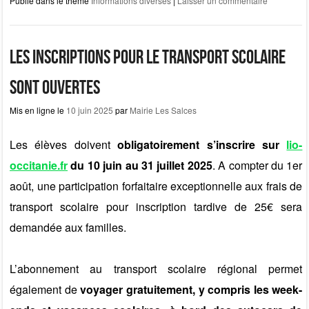
Publié dans le thème
Informations diverses
|
Laisser un commentaire
c
st
ail
ta
e
o
g
b
d
er
Les inscriptions pour le transport scolaire
o
o
sont ouvertes
o
n
Mis en ligne le
10 juin 2025
par
Mairie Les Salces
k
Les élèves doivent
obligatoirement s’inscrire sur
lio-
occitanie.fr
du 10 juin au 31 juillet 2025
. A compter du 1er
août, une participation forfaitaire exceptionnelle aux frais de
transport scolaire pour inscription tardive de 25€ sera
demandée aux familles.
L’abonnement au transport scolaire régional permet
également de
voyager gratuitement, y compris les week-