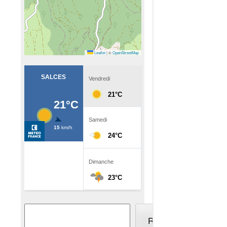
Leaflet
|
©
OpenStreetMap
Rechercher
Rechercher