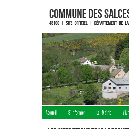
Commune des Salces
48100 | Site officiel | Département de la
Fin du contenu
Accueil
S’informer
La Mairie
Viv
Menu