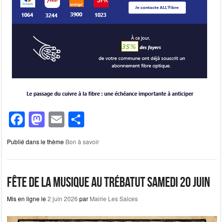
F
M
E
P
a
a
m
ar
Publié dans le thème
Bon à savoir
c
st
ail
ta
e
o
g
b
d
er
Fête de la musique au Trébatut samedi 20 juin
o
o
Mis en ligne le
2 juin 2026
par
Mairie Les Salces
o
n