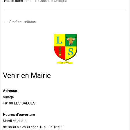
Publié dans le thème
Conseil municipal
c
st
ail
ta
e
o
g
b
d
er
←
Anciens articles
o
o
Post navigation
o
n
k
Venir en Mairie
Adresse
Village
48100 LES SALCES
Heures d’ouverture
Mardi et jeudi :
de 8h30 à 12h30 et de 13h30 à 16h00