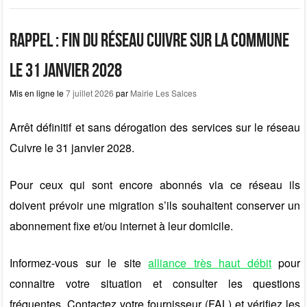
e
o
g
b
d
er
Rappel : fin du réseau cuivre sur la commune
o
o
le 31 janvier 2028
o
n
Mis en ligne le
7 juillet 2026
par
Mairie Les Salces
k
Arrêt définitif et sans dérogation des services sur le réseau
Cuivre le 31 janvier 2028.
Pour ceux qui sont encore abonnés via ce réseau ils
doivent prévoir une migration s’ils souhaitent conserver un
abonnement fixe et/ou internet à leur domicile.
Informez-vous sur le site
alliance très haut débit
pour
connaitre votre situation et consulter les questions
fréquentes. Contactez votre fournisseur (FAL) et vérifiez les