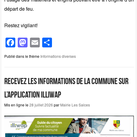
départ de feu.
Restez vigilant!
F
M
E
P
a
a
m
ar
Publié dans le thème
Informations diverses
c
st
ail
ta
e
o
g
b
d
er
Recevez les informations de la commune sur
o
o
l’application illiwap
o
n
Mis en ligne le
28 juillet 2026
par
Mairie Les Salces
k