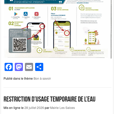
F
M
E
P
a
a
m
ar
Publié dans le thème
Bon à savoir
c
st
ail
ta
e
o
g
b
d
er
Restriction d’usage temporaire de l’eau
o
o
Mis en ligne le
28 juillet 2026
par
Mairie Les Salces