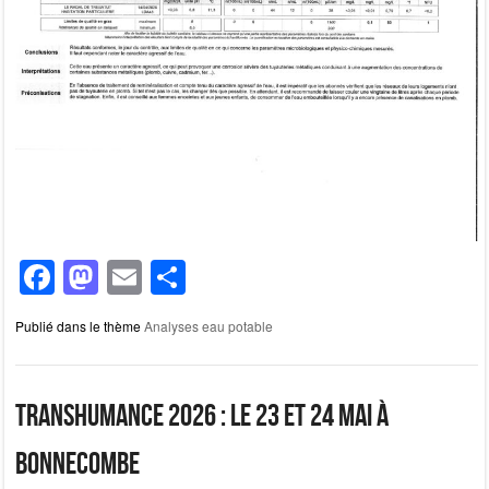
F
M
E
P
a
a
m
ar
Publié dans le thème
Analyses eau potable
c
st
ail
ta
e
o
g
b
d
er
Transhumance 2026 : le 23 et 24 mai à
o
o
Bonnecombe
o
n