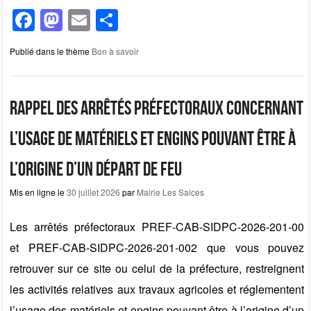
F
M
E
P
a
a
m
ar
Publié dans le thème
Bon à savoir
c
st
ail
ta
e
o
g
b
d
er
Rappel des arrêtés préfectoraux concernant
o
o
l’usage de matériels et engins pouvant être à
o
n
l’origine d’un départ de feu
k
Mis en ligne le
30 juillet 2026
par
Mairie Les Salces
Les arrêtés préfectoraux PREF-CAB-SIDPC-2026-201-00
et PREF-CAB-SIDPC-2026-201-002 que vous pouvez
retrouver sur ce site ou celui de la préfecture, restreignent
les activités relatives aux travaux agricoles et réglementent
l’usage des matériels et engins pouvant être à l’origine d’un