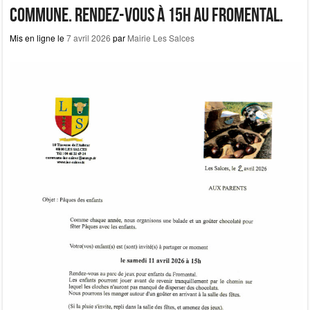
o
o
commune. Rendez-vous à 15h au Fromental.
o
n
Mis en ligne le
7 avril 2026
par
Mairie Les Salces
k