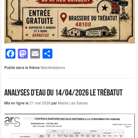
F
M
E
P
a
a
m
ar
Publié dans le thème
Manifestations
c
st
ail
ta
e
o
g
b
d
er
Analyses d’eau du 14/04/2026 Le Trébatut
o
o
Mis en ligne le
21 mai 2026
par
Mairie Les Salces
o
n
k