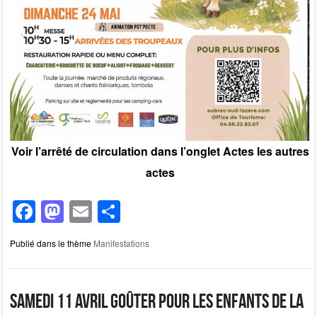
Voir l’arrêté de circulation dans l’onglet Actes les autres
actes
F
M
E
P
a
a
m
ar
Publié dans le thème
Manifestations
c
st
ail
ta
e
o
g
b
d
er
Samedi 11 avril goûter pour les enfants de la