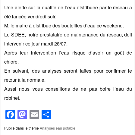
o
n
Une alerte sur la qualité de l’eau distribuée par le réseau a
k
été lancée vendredi soir.
M. le maire à distribué des bouteilles d’eau ce weekend.
Le SDEE, notre prestataire de maintenance du réseau, doit
intervenir ce jour mardi 28/07.
Après leur intervention l’eau risque d’avoir un goût de
chlore.
En suivant, des analyses seront faites pour confirmer le
retour à la normale.
Aussi nous vous conseillons de ne pas boire l’eau du
robinet.
F
M
E
P
a
a
m
ar
Publié dans le thème
Analyses eau potable
c
st
ail
ta