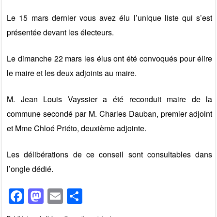
o
n
Le 15 mars dernier vous avez élu l’unique liste qui s’est
k
présentée devant les électeurs.
Le dimanche 22 mars les élus ont été convoqués pour élire
le maire et les deux adjoints au maire.
M. Jean Louis Vayssier a été reconduit maire de la
commune secondé par M. Charles Dauban, premier adjoint
et Mme Chloé Priéto, deuxième adjointe.
Les délibérations de ce conseil sont consultables dans
l’ongle dédié.
F
M
E
P
a
a
m
ar