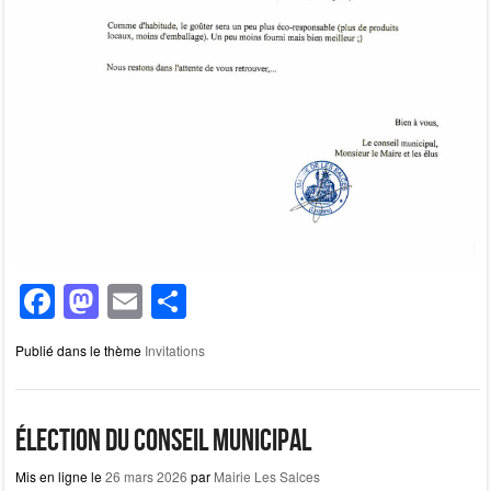
F
M
E
P
a
a
m
ar
Publié dans le thème
Invitations
c
st
ail
ta
e
o
g
b
d
er
Élection du Conseil Municipal
o
o
Mis en ligne le
26 mars 2026
par
Mairie Les Salces