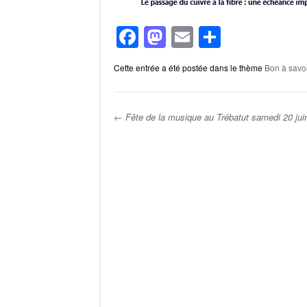
F
M
E
P
a
a
m
ar
Cette entrée a été postée dans le thème
Bon à savoi
c
st
ail
ta
e
o
g
b
d
er
←
Fête de la musique au Trébatut samedi 20 jui
o
o
Post navigation
o
n
k