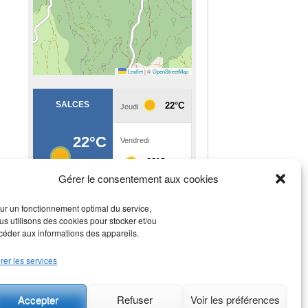
Leaflet
|
©
OpenStreetMap
Gérer le consentement aux cookies
ur un fonctionnement optimal du service,
us utilisons des cookies pour stocker et/ou
céder aux informations des appareils.
rer les services
Rechercher
Rechercher
Accepter
Refuser
Voir les préférences