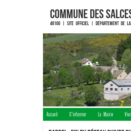
Commune des Salces
48100 | Site officiel | Département de la
Fin du contenu
Accueil
S’informer
La Mairie
Viv
Menu