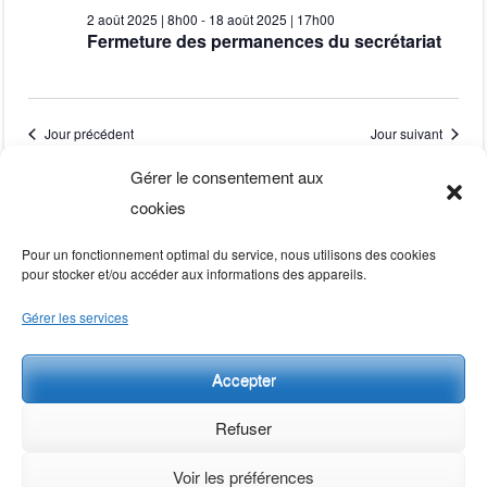
h
v
for
r
2 août 2025 | 8h00
-
18 août 2025 | 17h00
l
e
c
Fermeture des permanences du secrétariat
i
r
e
c
g
15
h
c
h
a
t
e
Jour précédent
Jour suivant
e
t
i
août
Gérer le consentement aux
o
r
i
S’abonner au calendrier
cookies
n
o
2025
c
n
Pour un fonctionnement optimal du service, nous utilisons des cookies
n
pour stocker et/ou accéder aux informations des appareils.
e
h
d
Gérer les services
z
e
e
u
v
Accepter
n
e
u
e
Refuser
t
e
d
Voir les préférences
a
s