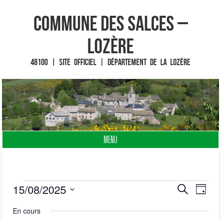
Commune des Salces –
Lozère
48100 | Site officiel | Département de la Lozère
MENU
Fin du contenu
15/08/2025
R
N
R
Évènements
J
e
S
o
a
En cours
c
e
u
é