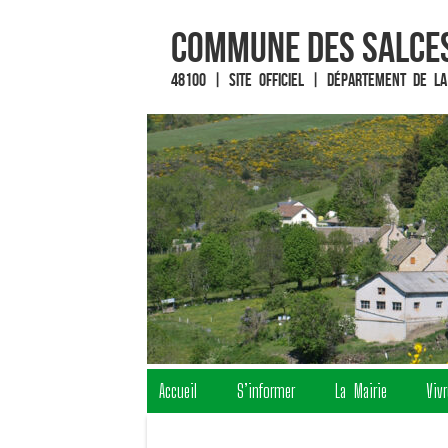
Commune des Salces
48100 | Site officiel | Département de la
Fin du contenu
Accueil
S’informer
La Mairie
Viv
Menu