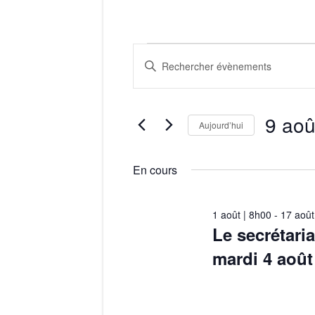
R
Évènements
S
a
e
i
for
9 aoû
c
s
Aujourd’hui
i
S
9
h
r
é
En cours
m
e
l
août
o
e
1 août | 8h00
-
17 août
r
Le secrétaria
t
c
2026
-
t
mardi 4 août
c
c
i
h
l
o