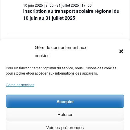
h
v
for
r
10 juin 2025 | 8h00
-
31 juillet 2025 | 17h00
l
e
c
Inscription au transport scolaire régional du
i
r
e
10 juin au 31 juillet 2025
c
g
4
h
c
h
a
t
e
e
t
i
juillet
Jour précédent
Jour suivant
Gérer le consentement aux
o
r
i
cookies
n
o
S’abonner au calendrier
2025
c
n
Pour un fonctionnement optimal du service, nous utilisons des cookies
n
pour stocker et/ou accéder aux informations des appareils.
e
h
d
Gérer les services
z
e
e
u
v
Accepter
n
e
u
e
Refuser
t
e
d
Voir les préférences
a
s