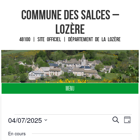
Commune des Salces –
Lozère
48100 | Site officiel | Département de la Lozère
MENU
Fin du contenu
04/07/2025
R
N
R
Évènements
J
e
S
o
a
En cours
c
e
u
é