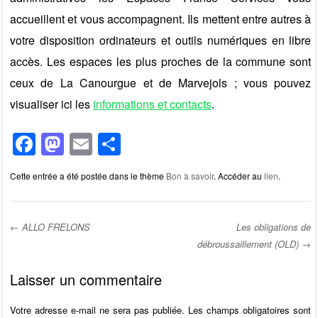
accueillent et vous accompagnent. Ils mettent entre autres à
votre disposition ordinateurs et outils numériques en libre
accès. Les espaces les plus proches de la commune sont
ceux de La Canourgue et de Marvejols ; vous pouvez
visualiser ici les
informations et contacts
.
F
M
E
P
a
a
m
ar
Cette entrée a été postée dans le thème
Bon à savoir
. Accéder au
lien
.
c
st
ail
ta
e
o
g
b
d
er
←
ALLO FRELONS
Les obligations de
débroussaillement (OLD)
→
o
o
Post navigation
o
n
Laisser un commentaire
k
Votre adresse e-mail ne sera pas publiée.
Les champs obligatoires sont