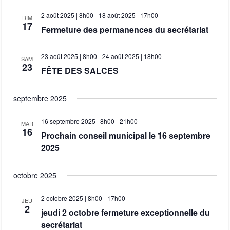
h
v
t
l
e
2 août 2025 | 8h00
-
18 août 2025 | 17h00
c
DIM
e
i
17
r
e
Fermeture des permanences du secrétariat
c
g
h
c
h
a
23 août 2025 | 8h00
-
24 août 2025 | 18h00
t
SAM
e
e
23
FÊTE DES SALCES
t
i
o
r
i
septembre 2025
n
o
c
n
16 septembre 2025 | 8h00
-
21h00
MAR
n
16
Prochain conseil municipal le 16 septembre
e
h
d
2025
z
e
e
u
octobre 2025
v
n
e
u
e
2 octobre 2025 | 8h00
-
17h00
JEU
2
t
jeudi 2 octobre fermeture exceptionnelle du
e
d
secrétariat
a
s