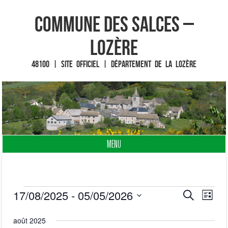
Commune des Salces –
Lozère
48100 | Site officiel | Département de la Lozère
MENU
Fin du contenu
17/08/2025
 - 
05/05/2026
R
N
R
Évènements
L
e
S
i
a
c
août 2025
e
s
é