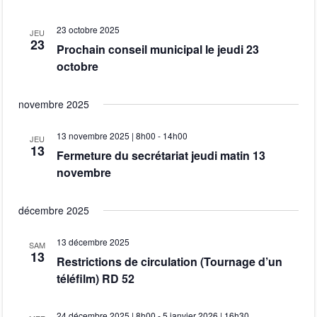
n
t
É
23 octobre 2025
JEU
a
e
23
v
Prochain conseil municipal le jeudi 23
.
octobre
è
v
n
novembre 2025
i
e
13 novembre 2025 | 8h00
-
14h00
g
JEU
m
13
Fermeture du secrétariat jeudi matin 13
e
novembre
a
n
t
décembre 2025
t
i
13 décembre 2025
SAM
13
Restrictions de circulation (Tournage d’un
o
téléfilm) RD 52
n
24 décembre 2025 | 8h00
-
5 janvier 2026 | 16h30