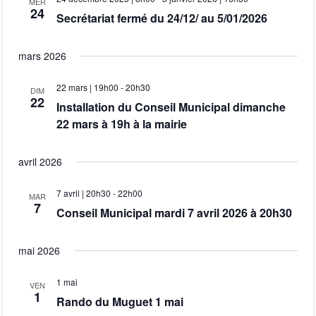
MER
24
Secrétariat fermé du 24/12/ au 5/01/2026
d
e
mars 2026
v
22 mars | 19h00
-
20h30
DIM
22
Installation du Conseil Municipal dimanche
u
22 mars à 19h à la mairie
e
avril 2026
s
7 avril | 20h30
-
22h00
MAR
7
Conseil Municipal mardi 7 avril 2026 à 20h30
É
mai 2026
v
1 mai
VEN
è
1
Rando du Muguet 1 mai