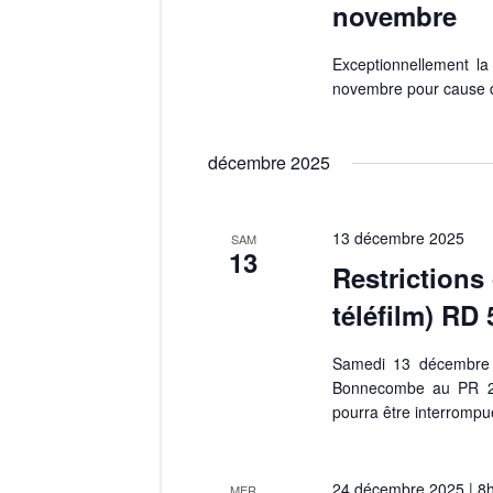
l
É
novembre
é
v
Exceptionnellement la
.
novembre pour cause d
è
décembre 2025
n
e
13 décembre 2025
SAM
13
m
Restrictions
téléfilm) RD 
e
Samedi 13 décembre 
n
Bonnecombe au PR 27 
pourra être interrompu
t
s
24 décembre 2025 | 8
MER