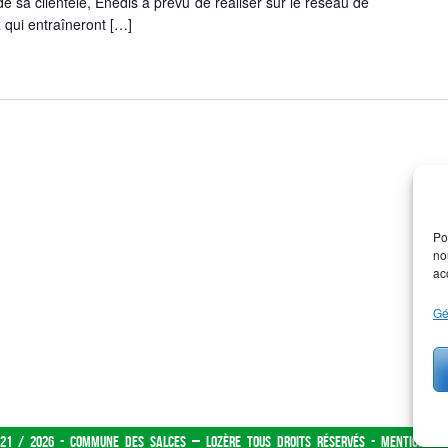
 sa clientèle, Enedis a prévu de réaliser sur le réseau de
x qui entraîneront […]
Po
no
ac
Gé
21 / 2026 - Commune des Salces – Lozère tous droits réservés -
Mentions lé