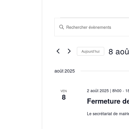
R
Évènements
S
a
e
i
8 aoû
c
s
Aujourd’hui
i
S
h
r
é
août 2025
m
e
l
o
e
2 août 2025 | 8h00
-
1
r
VEN
t
8
c
Fermeture de
-
t
c
c
i
Le secrétariat de mair
h
l
o