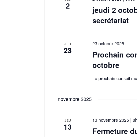
n
2
jeudi 2 octo
i
e
secrétariat
m
o
e
n
n
23 octobre 2025
JEU
t
23
Prochain con
d
s
octobre
p
e
a
Le prochain conseil mun
v
r
m
u
novembre 2025
o
e
t
-
13 novembre 2025 | 8
JEU
s
13
c
Fermeture du