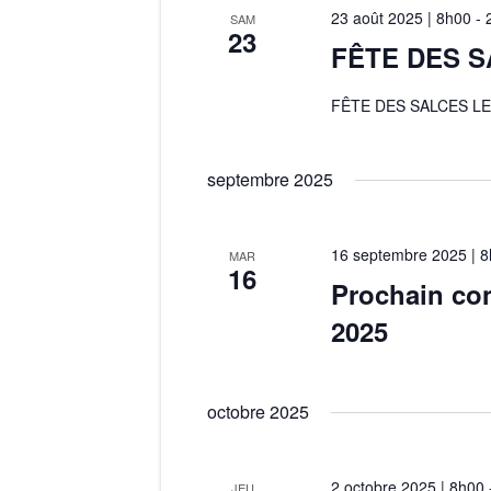
é
n
e
23 août 2025 | 8h00
-
SAM
.
23
n
FÊTE DES 
e
R
e
e
z
FÊTE DES SALCES LE
t
c
u
h
n
n
septembre 2025
e
e
a
r
d
16 septembre 2025 | 
MAR
c
a
v
16
Prochain con
h
t
i
2025
e
e
r
.
g
É
octobre 2025
a
v
è
t
2 octobre 2025 | 8h00
JEU