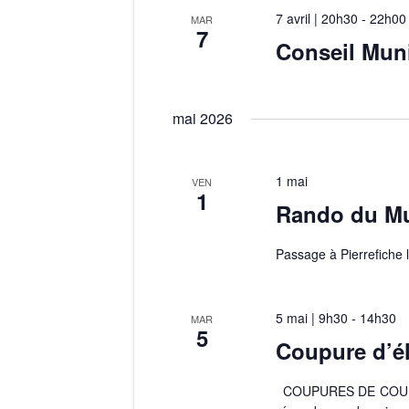
7 avril | 20h30
-
22h00
MAR
7
Conseil Muni
mai 2026
1 mai
VEN
1
Rando du Mu
Passage à Pierrefiche 
5 mai | 9h30
-
14h30
MAR
5
Coupure d’él
COUPURES DE COURA