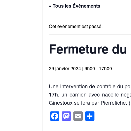
« Tous les Évènements
Cet évènement est passé.
Fermeture du 
29 janvier 2024 | 9h00
-
17h00
Une intervention de contrôle du po
. un camion avec nacelle négat
17h
Ginestoux se fera par Pierrefiche. (v
F
M
E
P
a
a
m
ar