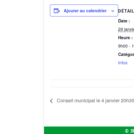
c
st
ail
ta
e
o
g
Ajouter au calendrier
DÉTAI
b
d
er
Date :
o
o
29 janvi
Heure :
o
n
9h00 - 
k
Catégor
Infos
Conseil municipal le 4 janvier 20h3
© 20