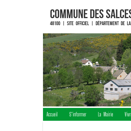
Commune des Salces
48100 | Site officiel | Département de la
Fin du contenu
Accueil
S’informer
La Mairie
Viv
Menu