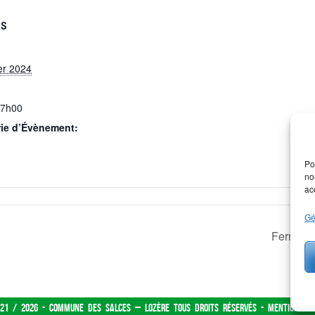
LS
er 2024
17h00
ie d’Évènement:
Po
no
ac
Gé
0
Fermetu
21 / 2026 - Commune des Salces – Lozère tous droits réservés -
Mentions lé