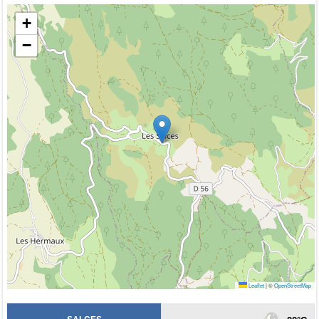
+
−
Leaflet
|
©
OpenStreetMap