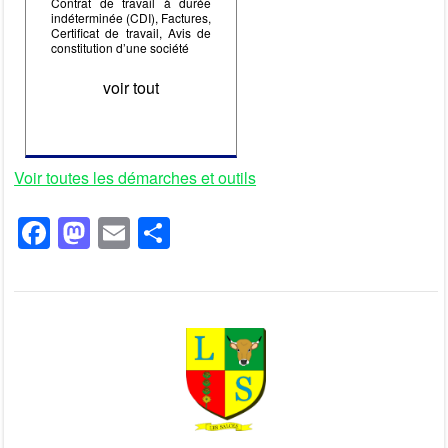
Contrat de travail à durée
indéterminée (CDI), Factures,
Certificat de travail, Avis de
constitution d’une société
voir tout
Voir toutes les démarches et outils
F
M
E
P
a
a
m
ar
c
st
ail
ta
e
o
g
b
d
er
o
o
o
n