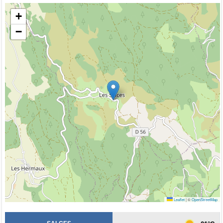
+
−
Leaflet
|
©
OpenStreetMap