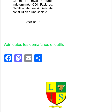
Contrat de travail à durée
indéterminée (CDI), Factures,
Certificat de travail, Avis de
constitution d’une société
voir tout
Voir toutes les démarches et outils
F
M
E
P
a
a
m
ar
c
st
ail
ta
e
o
g
b
d
er
o
o
o
n