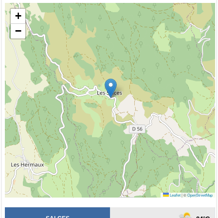
+
−
Leaflet
|
©
OpenStreetMap