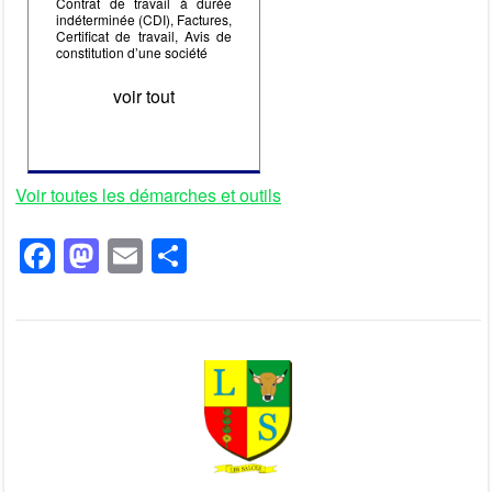
Contrat de travail à durée
indéterminée (CDI), Factures,
Certificat de travail, Avis de
constitution d’une société
voir tout
Voir toutes les démarches et outils
F
M
E
P
a
a
m
ar
c
st
ail
ta
e
o
g
b
d
er
o
o
o
n