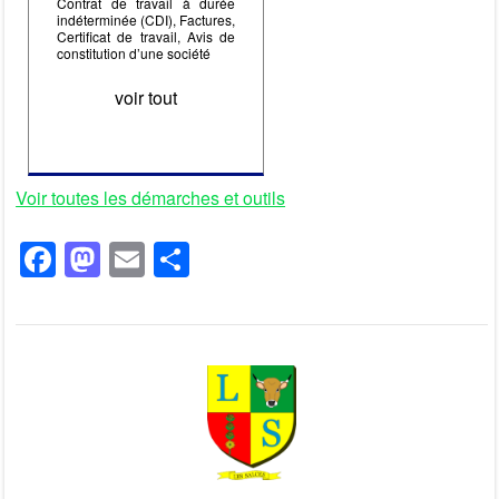
Contrat de travail à durée
indéterminée (CDI), Factures,
Certificat de travail, Avis de
constitution d’une société
voir tout
Voir toutes les démarches et outils
F
M
E
P
a
a
m
ar
c
st
ail
ta
e
o
g
b
d
er
o
o
o
n