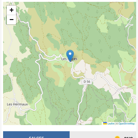
+
−
Leaflet
|
©
OpenStreetMap