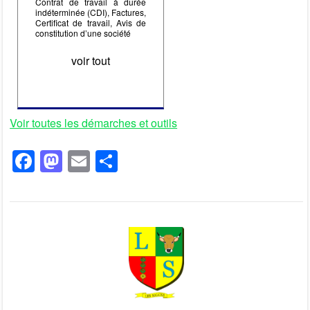
Contrat de travail à durée
indéterminée (CDI), Factures,
Certificat de travail, Avis de
constitution d’une société
voir tout
Voir toutes les démarches et outils
F
M
E
P
a
a
m
ar
c
st
ail
ta
e
o
g
b
d
er
o
o
o
n