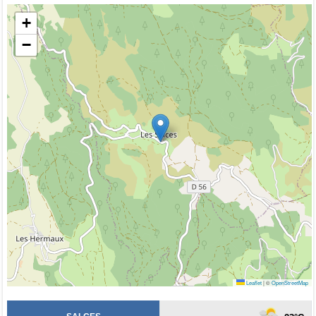
+
−
Leaflet
|
©
OpenStreetMap