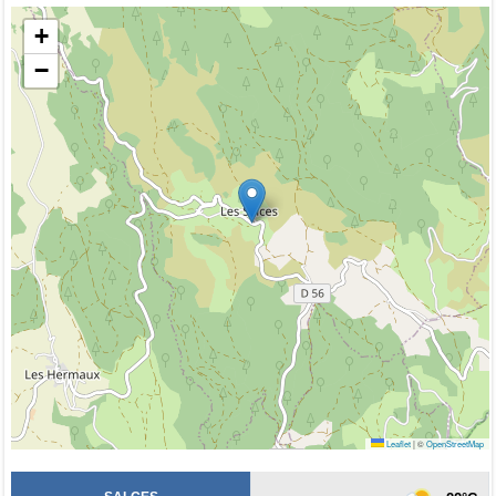
+
−
Leaflet
|
©
OpenStreetMap