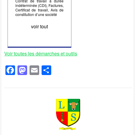
Contrat de travail à durée
indéterminée (CDI), Factures,
Certificat de travail, Avis de
constitution d’une société
voir tout
Voir toutes les démarches et outils
F
M
E
P
a
a
m
ar
c
st
ail
ta
e
o
g
b
d
er
o
o
o
n