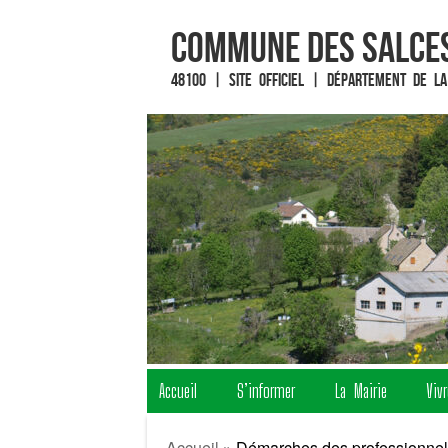
Commune des Salces
48100 | Site officiel | Département de la
Fin du contenu
Accueil
S’informer
La Mairie
Viv
Menu
Accueil
»
Démarches des professionne