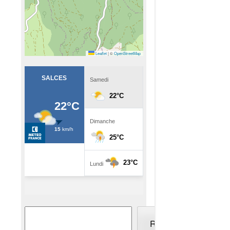
Leaflet
|
©
OpenStreetMap
Rechercher
Rechercher