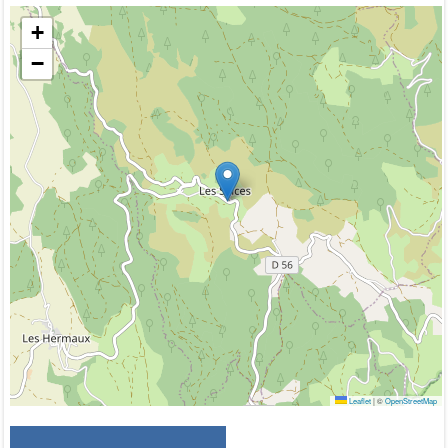
+
−
Leaflet
|
©
OpenStreetMap