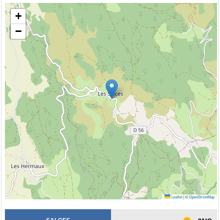
+
−
Leaflet
|
©
OpenStreetMap