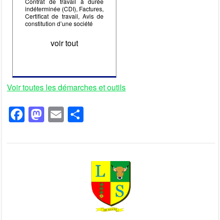
Contrat de travail à durée
indéterminée (CDI), Factures,
Certificat de travail, Avis de
constitution d’une société
voir tout
Voir toutes les démarches et outils
F
M
E
P
a
a
m
ar
c
st
ail
ta
e
o
g
b
d
er
o
o
o
n