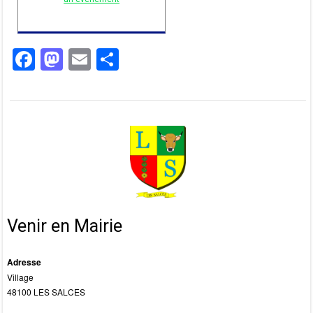
F
M
E
P
a
a
m
ar
c
st
ail
ta
e
o
g
b
d
er
o
o
o
n
k
Venir en Mairie
Adresse
Village
48100 LES SALCES