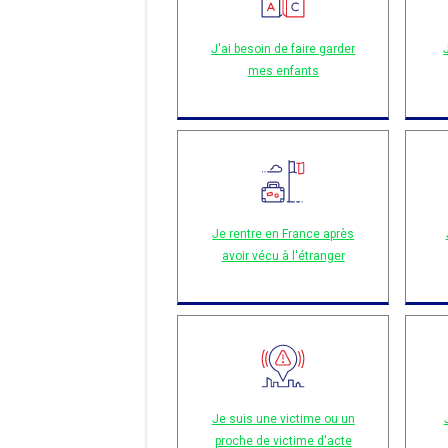
J'ai besoin de faire garder
mes enfants
Je rentre en France après
avoir vécu à l'étranger
Je suis une victime ou un
proche de victime d'acte