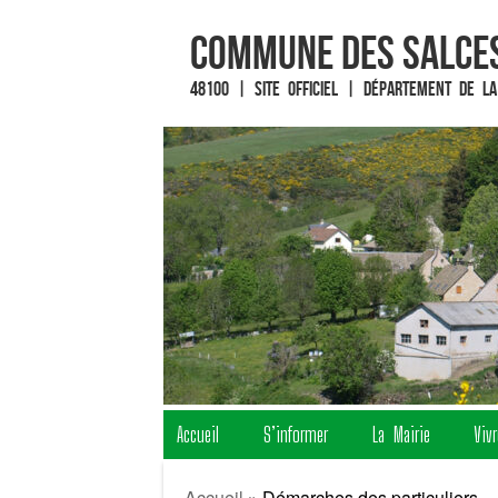
Commune des Salces
48100 | Site officiel | Département de la
Fin du contenu
Accueil
S’informer
La Mairie
Viv
Menu
Accueil
»
Démarches des particuliers